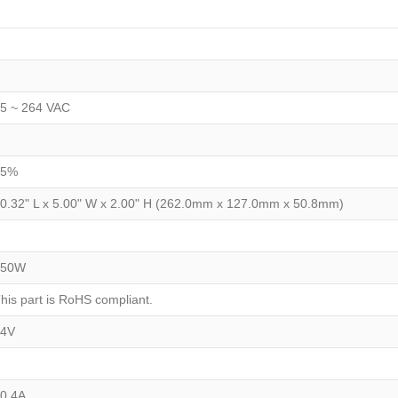
5 ~ 264 VAC
75%
0.32" L x 5.00" W x 2.00" H (262.0mm x 127.0mm x 50.8mm)
250W
his part is RoHS compliant.
24V
0.4A