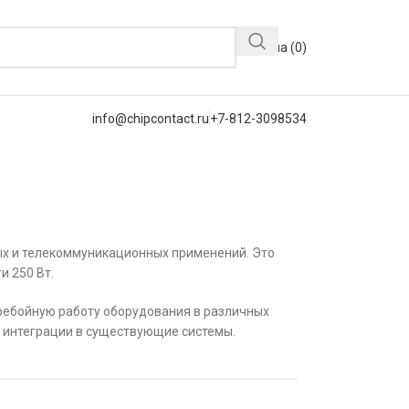
Корзина (
0
)
info@chipcontact.ru
+7-812-3098534
ых и телекоммуникационных применений. Это
и 250 Вт.
ребойную работу оборудования в различных
и интеграции в существующие системы.