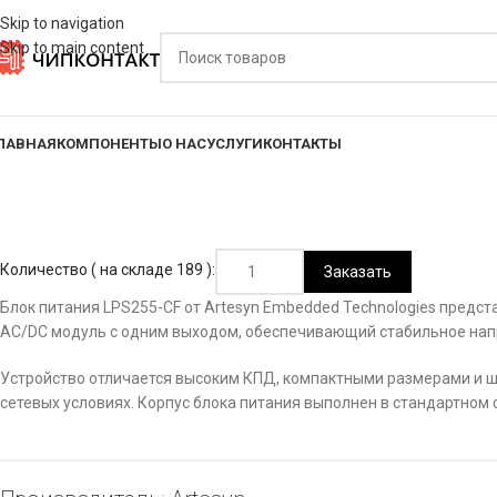
Skip to navigation
Skip to main content
ЛАВНАЯ
КОМПОНЕНТЫ
О НАС
УСЛУГИ
КОНТАКТЫ
Количество ( на складе 189 ):
Заказать
Блок питания LPS255-CF от Artesyn Embedded Technologies пред
AC/DC модуль с одним выходом, обеспечивающий стабильное напря
Устройство отличается высоким КПД, компактными размерами и ш
сетевых условиях. Корпус блока питания выполнен в стандартно