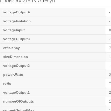
Производитель: Artesyn
voltageOutput4
-
voltageIsolation
-
voltageInput
8
voltageOutput3
-
efficiency
sizeDimension
1
voltageOutput2
-
powerWatts
roHs
T
voltageOutput1
numberOfOutputs
1
currentOutputMax
1