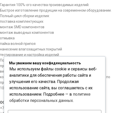
Гарантия 100%-ого качества производимых изделий.
Быстрое изготовление продукции на современном оборудовании.
Полный цикл сборки изделия:
поставка комплектующих
монтаж SMD компонентов
монтаж выводных компонентов
отмывка
пайка волной припоя
нанесение влагозащитных покрытий
тестирование и настройка изделий
Подбор и закупка компонентов по требованию заказчика. У
Мы уважаем вашу конфиденциальность
предприятия налажены хорошие партнерские отношения с
Мы используем файлы cookie и сервисы веб-
ведущими отечественными и зарубежными поставщиками
аналитики для обеспечения работы сайта и
компонентов. В составе компании имеется собственный завод по
улучшения его качества. Продолжая
производству печатных плат.
использование сайта, вы соглашаетесь с их
100%-й входной контроль покупаемых элементов.
использованием. Подробнее — в
политике
обработки персональных данных
.
ООО "ЧИПКОНТАКТ"
+7-812-3098534