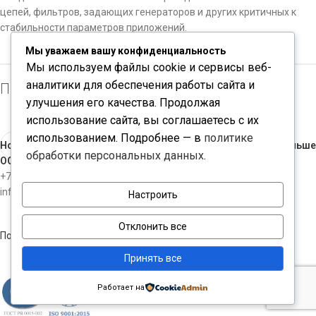
цепей, фильтров, задающих генераторов и других критичных к
стабильности параметров приложений.
Мы уважаем вашу конфиденциальность
Мы используем файлы cookie и сервисы веб-
аналитики для обеспечения работы сайта и
Производитель: ATC / Kyocera AVX
улучшения его качества. Продолжая
использование сайта, вы соглашаетесь с их
использованием. Подробнее — в
политике
Новые
Раньше
обработки персональных данных
.
ООО "ЧИПКОНТАКТ"
+7-812-3098534
info@chipcontact.ru
Настроить
Отклонить все
Политика конфиденциальности
Принять все
Работает на