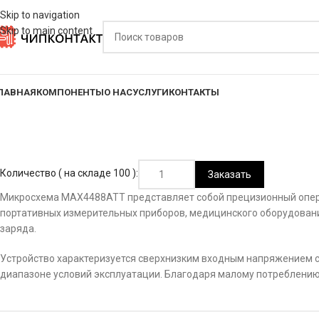
Skip to navigation
Skip to main content
ЛАВНАЯ
КОМПОНЕНТЫ
О НАС
УСЛУГИ
КОНТАКТЫ
Количество ( на складе 100 ):
Заказать
Микросхема MAX4488ATT представляет собой прецизионный опера
портативных измерительных приборов, медицинского оборудования
заряда.
Устройство характеризуется сверхнизким входным напряжением 
диапазоне условий эксплуатации. Благодаря малому потреблению