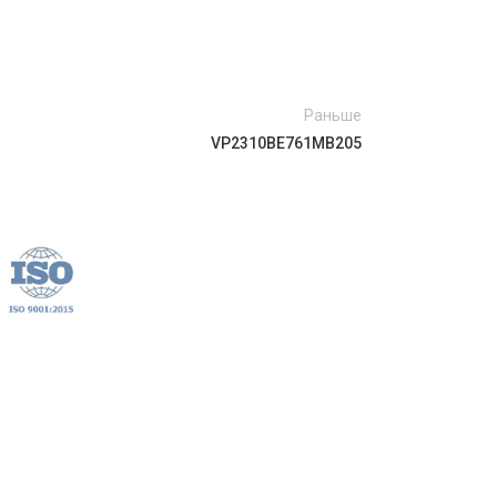
Раньше
VР2310ВЕ761МВ205