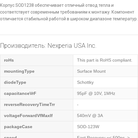
Корпус SOD1238 обеспечивает отличный отвод тепла и
соответствует современным требованиям к монтажу. Компонент
отличается стабильной работой в широком диапазоне температур.
Производитель: Nexperia USA Inc.
roHs
This part is RoHS compliant.
mountingType
Surface Mount
diodeType
Schottky
capacitanceVrF
95pF @ 10V, 1MHz
reverseRecoveryTimeTrr
-
voltageForwardVfMaxIf
540mV @ 3A
packageCase
SOD-123W
speed
Fast Recovery =< 500ns, >