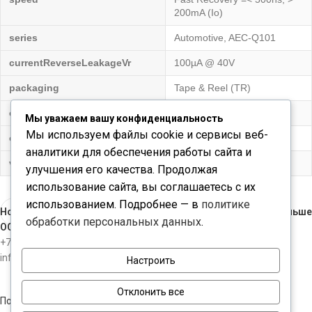
200mA (Io)
series
Automotive, AEC-Q101
currentReverseLeakageVr
100µA @ 40V
packaging
Tape & Reel (TR)
currentAverageRectifiedIo
3A
Мы уважаем вашу конфиденциальность
Мы используем файлы cookie и сервисы веб-
operatingTemperatureJunction
150°C (Max)
аналитики для обеспечения работы сайта и
voltageDcReverseVrMax
40V
улучшения его качества. Продолжая
использование сайта, вы соглашаетесь с их
использованием. Подробнее — в
политике
Новые
Раньше
обработки персональных данных
.
ООО "ЧИПКОНТАКТ"
+7-812-3098534
info@chipcontact.ru
Настроить
Отклонить все
Политика конфиденциальности