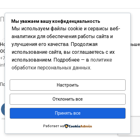
Производитель: Amphenol Aerospace
Мы уважаем вашу конфиденциальность
Мы используем файлы cookie и сервисы веб-
аналитики для обеспечения работы сайта и
улучшения его качества. Продолжая
Новые
Раньше
ООО "ЧИПКОНТАКТ"
использование сайта, вы соглашаетесь с их
+7-812-3098534
использованием. Подробнее — в
политике
info@chipcontact.ru
обработки персональных данных
.
Политика конфиденциальности
Настроить
Отклонить все
Принять все
Работает на