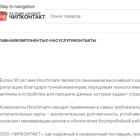
Skip to navigation
Skip to main content
ЛАВНАЯ
КОМПОНЕНТЫ
О НАС
УСЛУГИ
КОНТАКТЫ
Более 90 лет имя Hirschmann является синонимом высочайшего к
репутацию благодаря точной инженерии, передовым технологиям 
антенны и устройства для передачи данных, которые задают отр
Компоненты Hirschmann находят применение в самых требователь
отличительные черты — исключительная долговечность, устойчив
означают минимизацию рисков и обеспечение бесперебойной рабо
ООО «ЧИПКОНТАКТ», как надежный и проверенный поставщик, пред