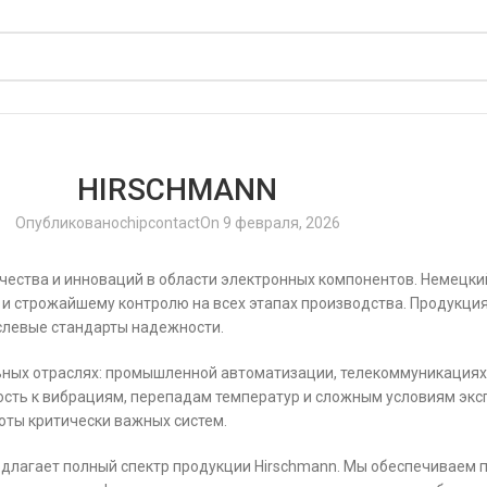
HIRSCHMANN
Опубликовано
chipcontact
On 9 февраля, 2026
ачества и инноваций в области электронных компонентов. Немецк
и строжайшему контролю на всех этапах производства. Продукция
аслевые стандарты надежности.
ных отраслях: промышленной автоматизации, телекоммуникациях, 
ость к вибрациям, перепадам температур и сложным условиям экс
ты критически важных систем.
лагает полный спектр продукции Hirschmann. Мы обеспечиваем п