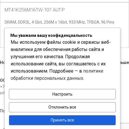
MT41K256M16TW-107 AUT:P
DRAM, DDR3L, 4 Gbit, 256M x 16bit, 933 MHz, TFBGA, 96 Pins
Количество доступно:
2
Мы уважаем вашу конфиденциальность
Мы используем файлы cookie и сервисы веб-
аналитики для обеспечения работы сайта и
улучшения его качества. Продолжая
Новые
Раньше
использование сайта, вы соглашаетесь с их
использованием. Подробнее — в
политике
обработки персональных данных
.
ООО "ЧИПКОНТАКТ"
+7-812-3098534
info@chipcontact.ru
Настроить
Отклонить все
Политика конфиденциальности
Принять все