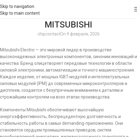
Skip to navigation
Skip to main content
MITSUBISHI
chipcontact
On 9 февраля, 2026
Mitsubishi Electric — это мировой лидер в производстве
высоконадежных электронных компонентов, синоним инноваций и
качества. Бренд олицетворяет передовые технологии в области
силовой электроники, автоматизации и точного машиностроения.
Каждое изделие, от мощных IGBT-модулей и интеллектуальных
силовых модулей (IPM) до современных микроконтроллеров и
дисплеев, создается с безупречным вниманием к деталям и
строжайшим контролем на всех этапах производства.
Компоненты Mitsubishi обеспечивают высочайшую
энергоэффективность, беспрецедентную долговечность и
стабильность работы в самых demanding-приложениях. Они
становятся сердцем промышленных приводов, систем
возобновляемой энергетики, железнодорожного транспорта и