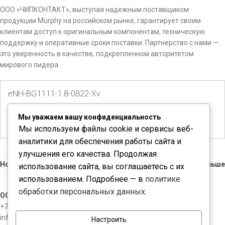
ООО «ЧИПКОНТАКТ», выступая надежным поставщиком
продукции Murphy на российском рынке, гарантирует своим
клиентам доступ к оригинальным компонентам, техническую
поддержку и оперативные сроки поставки. Партнерство с нами —
это уверенность в качестве, подкрепленном авторитетом
мирового лидера.
eNH-BG1111-1.8-0822-Xv
Количество доступно:
40
Мы уважаем вашу конфиденциальность
Мы используем файлы cookie и сервисы веб-
аналитики для обеспечения работы сайта и
улучшения его качества. Продолжая
Новые
Раньше
использование сайта, вы соглашаетесь с их
использованием. Подробнее — в
политике
обработки персональных данных
.
ООО "ЧИПКОНТАКТ"
+7-812-3098534
info@chipcontact.ru
Настроить