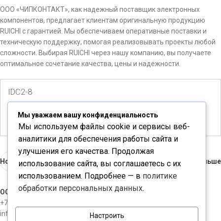
ООО «ЧИПКОНТАКТ», как надежный поставщик электронных
компонентов, предлагает клиентам оригинальную продукцию
RUICHI с гарантией. Мы обеспечиваем оперативные поставки и
техническую поддержку, помогая реализовывать проекты любой
сложности. Выбирая RUICHI через нашу компанию, вы получаете
оптимальное сочетание качества, цены и надежности.
IDC2-8
Количество доступно:
5
Мы уважаем вашу конфиденциальность
Мы используем файлы cookie и сервисы веб-
аналитики для обеспечения работы сайта и
улучшения его качества. Продолжая
Новые
Раньше
использование сайта, вы соглашаетесь с их
использованием. Подробнее — в
политике
обработки персональных данных
.
ООО "ЧИПКОНТАКТ"
+7-812-3098534
info@chipcontact.ru
Настроить