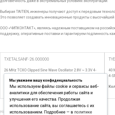
долговечность даже в экстремальных условиях эксплуатации.
Выбирая TAITIEN, инженеры получают доступ к передовым техно
Это позволяет создавать инновационные продукты с высочайшей
ООО «ЧИПКОНТАКТ», являясь надежным поставщиком на российском
поддержку, оперативные поставки и гарантируем подлинность к
TXETALSANF-26.000000
TY
26 MHz TCXO Clipped Sine Wave Oscillator 2.8V ~ 3.3V 4-
40 
SMD, No Lead
4-S
Мы уважаем вашу конфиденциальность
Мы используем файлы cookie и сервисы веб-
Количество доступно:
2480
Кол
аналитики для обеспечения работы сайта и
улучшения его качества. Продолжая
использование сайта, вы соглашаетесь с их
использованием. Подробнее — в
политике
Новые