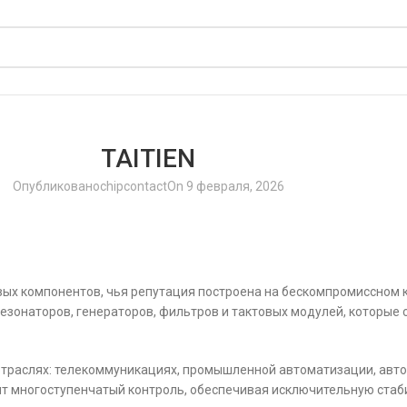
TAITIEN
Опубликовано
chipcontact
On 9 февраля, 2026
ых компонентов, чья репутация построена на бескомпромиссном к
езонаторов, генераторов, фильтров и тактовых модулей, которые
отраслях: телекоммуникациях, промышленной автоматизации, авт
ит многоступенчатый контроль, обеспечивая исключительную стаб