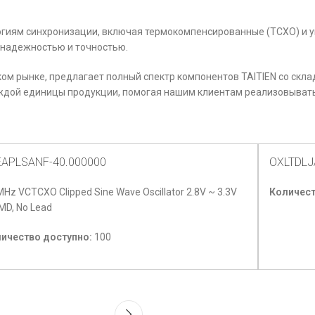
логиям синхронизации, включая термокомпенсированные (TCXO) и
 надежностью и точностью.
 рынке, предлагает полный спектр компонентов TAITIEN со склад
аждой единицы продукции, помогая нашим клиентам реализовыват
EAPLSANF-40.000000
OXLTDLJ
MHz VCTCXO Clipped Sine Wave Oscillator 2.8V ~ 3.3V
Количест
MD, No Lead
ичество доступно:
100