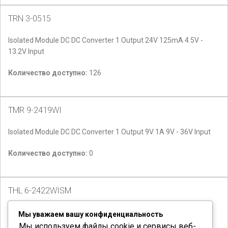
TRN 3-0515
Isolated Module DC DC Converter 1 Output 24V 125mA 4.5V -
13.2V Input
Количество доступно:
126
TMR 9-2419WI
Isolated Module DC DC Converter 1 Output 9V 1A 9V - 36V Input
Количество доступно:
0
THL 6-2422WISM
Количество доступно:
20
Мы уважаем вашу конфиденциальность
Мы используем файлы cookie и сервисы веб-