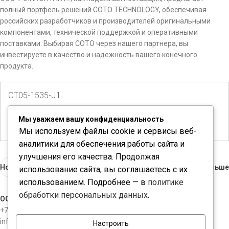
полный портфель решений COTO TECHNOLOGY, обеспечивая
российских разработчиков и производителей оригинальными
компонентами, технической поддержкой и оперативными
поставками. Выбирая COTO через нашего партнера, вы
инвестируете в качество и надежность вашего конечного
продукта.
CT05-1535-J1
Количество доступно:
11
Мы уважаем вашу конфиденциальность
Мы используем файлы cookie и сервисы веб-
аналитики для обеспечения работы сайта и
улучшения его качества. Продолжая
Новые
Раньше
использование сайта, вы соглашаетесь с их
использованием. Подробнее — в
политике
обработки персональных данных
.
ООО "ЧИПКОНТАКТ"
+7-812-3098534
info@chipcontact.ru
Настроить