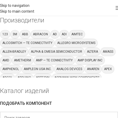
Skip to navigation
Skip to main content
Производители
123
3M
ABB
ABRACON
AD
ADI
AIMTEC
ALCOSWITCH — TE CONNECTIVITY
ALLEGRO MICROSYSTEMS
ALLEN-BRADLEY
ALPHA & OMEGA SEMICONDUCTOR
ALTERA
AMASS
AMD
AMETHERM
AMP — TE CONNECTIVITY
AMP DISPLAY INC
AMPHENOL
AMPLEON USA INC.
ANALOG DEVICES
ANAREN
APEX
ARCOL
ARDUINO
ARTESYN
ASSMANN WSW COMPONENTS
ATC / KYOCERA AVX
ATP ELECTRONICS, INC.
AVAGO TECHNOLOGIES
Каталог изделий
AVX
BEL
BELDEN
BINDER
BOURNS
BROADCOM
BUSSMANN
ПОДОБРАТЬ КОМПОНЕНТ
C&K
CAL-CHIP ELECTRONICS
CAL-CHIP ELECTRONICS, INC.
CENTRAL SEMICONDUCTOR CORP
CHEMI-CON