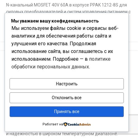
N-канальный MOSFET 40V 60A в корпусе PPAK 1212-8S для
силовых преобразователей и систем управления питанием с
высоким КПД и отличным тепловыделением.
Мы уважаем вашу конфиденциальность
Мы используем файлы cookie и сервисы веб-
Подробнее
аналитики для обеспечения работы сайта и
улучшения его качества. Продолжая
использование сайта, вы соглашаетесь с их
использованием. Подробнее — в
политике
обработки персональных данных
.
PTС238166193139
Настроить
VISHAY, VISHAY / BC COMPONENTS, VISHAY
BEYSCHLAG/DRALORIC/BC COMPONENTS, VISHAY DALE,
Отклонить все
VISHAY INC, VISHAY SEMICONDUCTORS, VISHAY SILICONIX,
VISHAY SPRAGUE
Принять все
Высокоточный тонкопленочный резистор для прецизионной
Работает на
электроники, отличающийся стабильностью, низким шумом
и надежностью в широком температурном диапазоне.