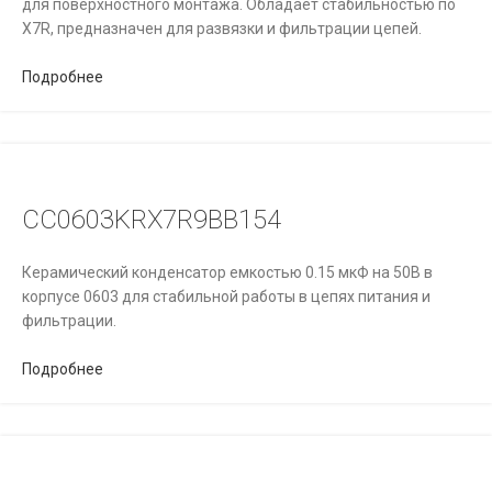
для поверхностного монтажа. Обладает стабильностью по
STEFAN MAYER INSTRUMENTS
STMICROELECTRONICS
X7R, предназначен для развязки и фильтрации цепей.
SULLINS CONNECTOR SOLUTIONS
SUNLED
SWISSBIT
TAITIEN
Подробнее
TAIYO
TDK
TDК / EPCOS
TE APPLICATION TOOLING
TE CONNECTIVITY
TECSTAR
TEKTRONIX
TELEGAERTNER
TELEGARTNER
TEXAS INSTRUMENTS
TEXAS INSTRUMENTS)
TEXTRON AVIATION
TGL INC
TI
TOREX
TOSHIBA
TRACO
CC0603KRX7R9BB154
TT ELECTRONICS
TTM TECHNOLOGIES
TUSONIX
TXC CORPORATION
Керамический конденсатор емкостью 0.15 мкФ на 50В в
ULTI-MATE CONNECTOR
UMI MOLEX
VICOR
VISHAY
корпусе 0603 для стабильной работы в цепях питания и
VPG FOIL RESISTORS
WELWYN COMPONENTS / TT ELECTRONICS
фильтрации.
WURTH ELEKTRONIK
XILINX
XP
YAGEO
Подробнее